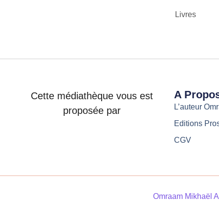
Livres
A Propo
Cette médiathèque vous est
L’auteur Om
proposée par
Editions Pro
CGV
Omraam Mikhaël A