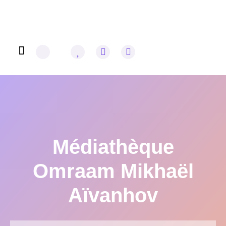
Omraam Mikhaël Aïvanhov
Médiathèque
Omraam Mikhaël
Aïvanhov