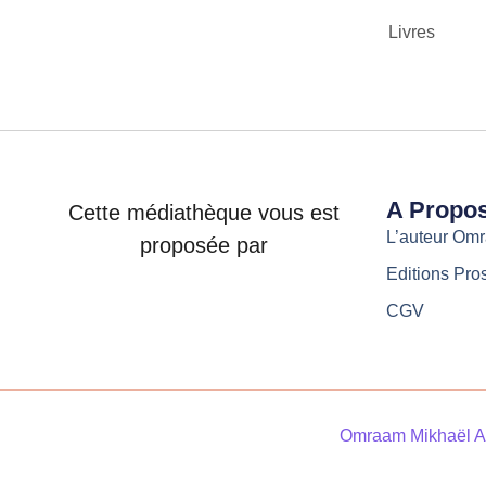
Livres
A Propo
Cette médiathèque vous est
L’auteur Om
proposée par
Editions Pro
CGV
Omraam Mikhaël A