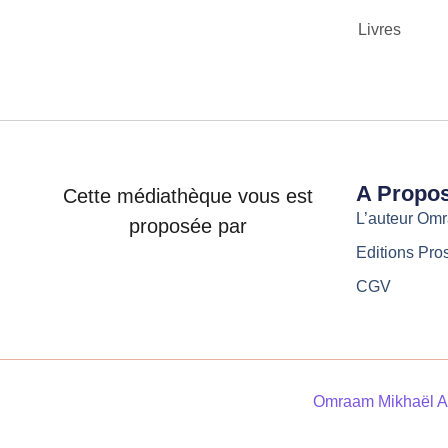
Livres
A Propo
Cette médiathèque vous est
L’auteur Om
proposée par
Editions Pro
CGV
Omraam Mikhaël A