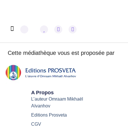
Omraam Mikhaël Aïvanhov
Cette médiathèque vous est proposée par
A Propos
L’auteur Omraam Mikhaël
Aïvanhov
Editions Prosveta
CGV