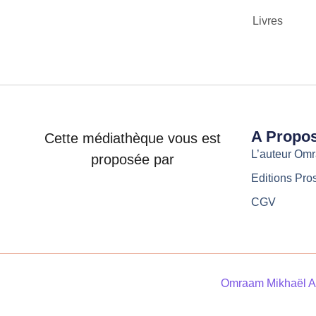
Livres
A Propo
Cette médiathèque vous est
L’auteur Om
proposée par
Editions Pro
CGV
Omraam Mikhaël A