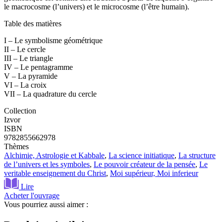
le macrocosme (l’univers) et le microcosme (l’être humain).
Table des matières
I – Le symbolisme géométrique
II – Le cercle
III – Le triangle
IV – Le pentagramme
V – La pyramide
VI – La croix
VII – La quadrature du cercle
Collection
Izvor
ISBN
9782855662978
Thèmes
Alchimie, Astrologie et Kabbale
,
La science initiatique
,
La structure
de l’univers et les symboles
,
Le pouvoir créateur de la pensée
,
Le
veritable enseignement du Christ
,
Moi supérieur, Moi inferieur
Lire
Acheter l'ouvrage
Vous pourriez aussi aimer :