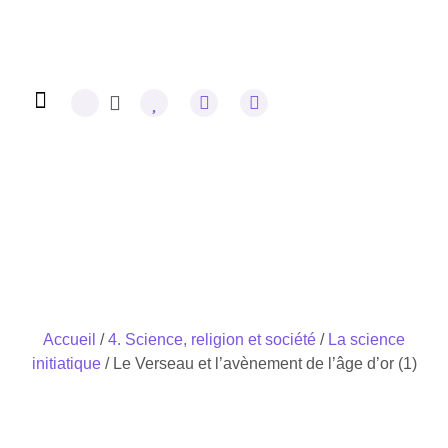
Omraam Mikhaël Aïvanhov
Œuvres Complètes
Accueil
/
4. Science, religion et société
/
La science
initiatique
/ Le Verseau et l’avènement de l’âge d’or (1)